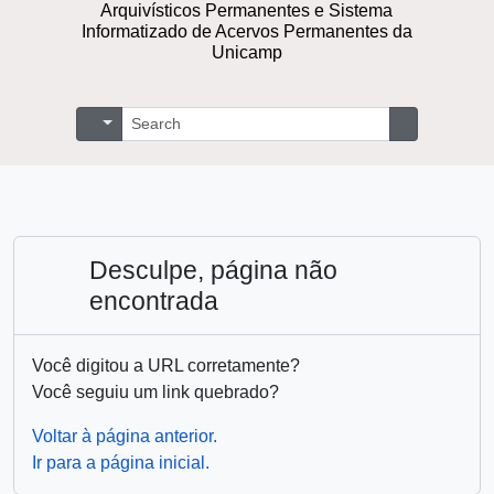
Arquivísticos Permanentes e Sistema
Informatizado de Acervos Permanentes da
Unicamp
Buscar
Opções de busca
Busque na 
Desculpe, página não
encontrada
Você digitou a URL corretamente?
Você seguiu um link quebrado?
Voltar à página anterior.
Ir para a página inicial.