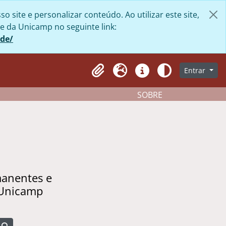
site e personalizar conteúdo. Ao utilizar este site,
e da Unicamp no seguinte link:
ade/
Entrar
Clipboard
Idioma
Atalhos
Aparência
SOBRE
manentes e
 Unicamp
Busque na página de navegação