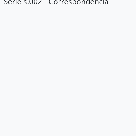
Série s.002 - Correspondência
Loading ...
Corporação Musical Campineira dos Homens de Cor
Correspondência
Carrossel de imagens