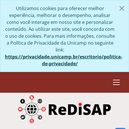
Skip to main content
Utilizamos cookies para oferecer melhor
experiência, melhorar o desempenho, analisar
como você interage em nosso site e personalizar
conteúdo. Ao utilizar este site, você concorda com
o uso de cookies. Para mais informações, consulte
a Política de Privacidade da Unicamp no seguinte
link:
https://privacidade.unicamp.br/escritorio/politica-
de-privacidade/
Togg