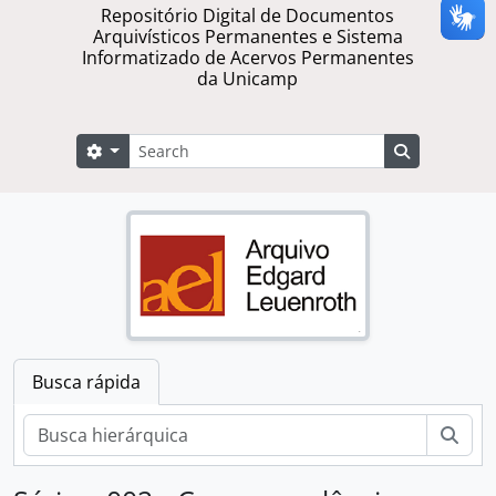
Repositório Digital de Documentos
Arquivísticos Permanentes e Sistema
Informatizado de Acervos Permanentes
da Unicamp
Buscar
Opções de busca
Busque na 
Busca rápida
Busc