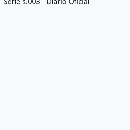
Série s.003 - Diário Oficial
Loading ...
Corporação Musical Campineira dos Homens de Cor
Diário Oficial
Carrossel de imagens