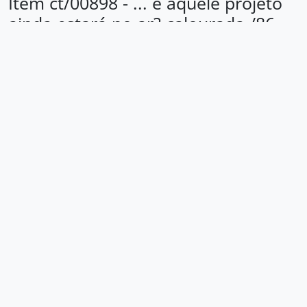
Item ct/00898 - ... e aquele projeto
ainda estará no ar? calourada /86 -
UEE/SP
[Coleção] CPDS - Centro de Pesquisa e Documentação Social
Centro de Pesquisa e Documentação Social