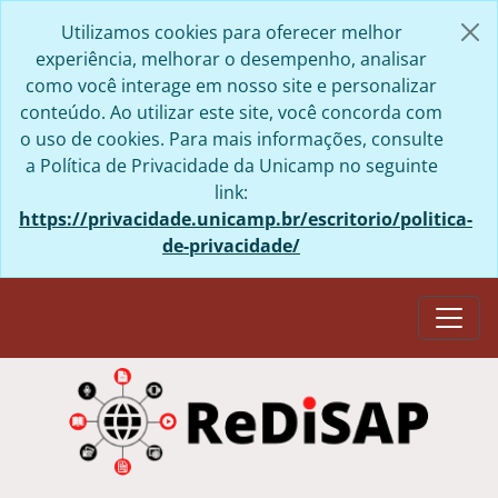
Skip to main content
Utilizamos cookies para oferecer melhor
experiência, melhorar o desempenho, analisar
como você interage em nosso site e personalizar
conteúdo. Ao utilizar este site, você concorda com
o uso de cookies. Para mais informações, consulte
a Política de Privacidade da Unicamp no seguinte
link:
https://privacidade.unicamp.br/escritorio/politica-
de-privacidade/
Togg