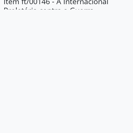
Item ft/00146 - A Internacional
Proletária contra a Guerra
Loading ...
História da Industrialização
A Internacional Proletária contra a Guerra
Área de identificação