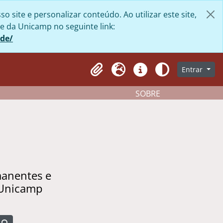
site e personalizar conteúdo. Ao utilizar este site,
e da Unicamp no seguinte link:
ade/
Entrar
Clipboard
Idioma
Atalhos
Aparência
SOBRE
manentes e
 Unicamp
Busque na página de navegação