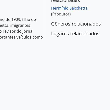
relacionadas
Hermínio Sacchetta
(Produtor)
o de 1909, filho de
Gêneros relacionados
hetta, imigrantes
o revisor do jornal
Lugares relacionados
portantes veículos como
ssociados" e "O Tempo".
artido Comunista do
agitação e propaganda,
 dos principais
, foi expulso da
sta. Preso político
m novembro de 1939,
volucionário (PSR),
ialista Independente, de
no Movimento
9, foi preso e impedido
nos. Mestre do