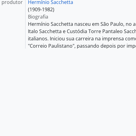
 produtor
Hermínio Sacchetta
(1909-1982)
Biografia
Hermínio Sacchetta nasceu em São Paulo, no an
Italo Sacchetta e Custódia Torre Pantaleo Sacc
italianos. Iniciou sua carreira na imprensa com
"Correio Paulistano", passando depois por im
"Folha da Manhã", "Folha da Noite", "Diários A
Engajou-se na militância política através do P
Brasil (PCB) em 1932, onde atuou no setor de 
dirigiu o Comitê Regional de São Paulo e foi um
editores do jornal "A Classe Operária". Em 1937
organização sob alegação de dissidência trotski
durante o Estado Novo, após sua libertação e
participou da fundação do Partido Socialista Re
vinculado à IV Internacional. Atuou na Liga Soc
tendência luxemburguista e, nos anos 1960, 
Comunista Internacionalista. Em agosto de 195
de exercer a atividade jornalística por cinco a