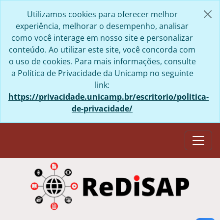
Skip to main content
Utilizamos cookies para oferecer melhor
experiência, melhorar o desempenho, analisar
como você interage em nosso site e personalizar
conteúdo. Ao utilizar este site, você concorda com
o uso de cookies. Para mais informações, consulte
a Política de Privacidade da Unicamp no seguinte
link:
https://privacidade.unicamp.br/escritorio/politica-
de-privacidade/
Togg