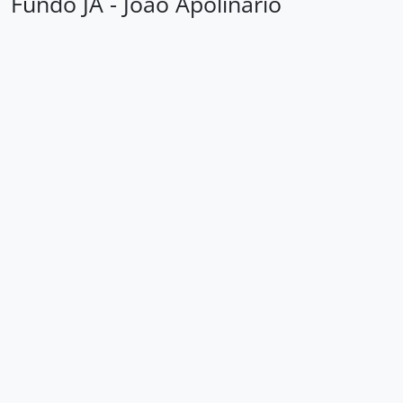
Fundo JA - João Apolinário
Loading ...
Área de identificação
Código de
BR SPAEL JA
referência
Título
João Apolinário