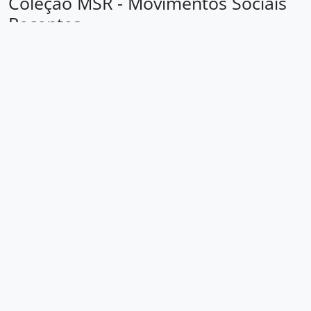
Coleção MSR - Movimentos Sociais
Recentes
Loading ...
Área de identificação
Código de
BR SPAEL MSR
referência
Título
Movimentos Sociais Recentes
Data(s)
1970-1980 (Produção)
Nível de
Coleção
descrição
Dimensão
14 metros lineares de documentação