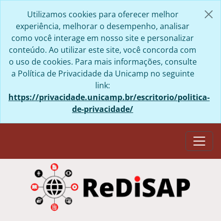
Skip to main content
Utilizamos cookies para oferecer melhor
experiência, melhorar o desempenho, analisar
como você interage em nosso site e personalizar
conteúdo. Ao utilizar este site, você concorda com
o uso de cookies. Para mais informações, consulte
a Política de Privacidade da Unicamp no seguinte
link:
https://privacidade.unicamp.br/escritorio/politica-
de-privacidade/
Togg