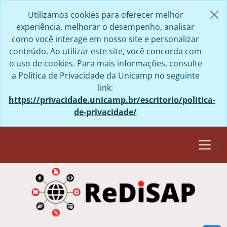
Skip to main content
Utilizamos cookies para oferecer melhor
experiência, melhorar o desempenho, analisar
como você interage em nosso site e personalizar
conteúdo. Ao utilizar este site, você concorda com
o uso de cookies. Para mais informações, consulte
a Política de Privacidade da Unicamp no seguinte
link:
https://privacidade.unicamp.br/escritorio/politica-
de-privacidade/
Togg