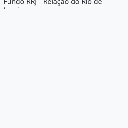
Fundo RRJ - Relação do Rio de
Janeiro
Loading ...
Área de identificação
Código de
BR SPAEL RRJ
referência