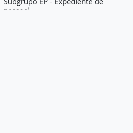
Subgrupo EP - Expediente de
pessoal
Loading ...
Sociedade Beneficente Recreativa Princesa Isabel
Recursos Humanos
Expediente de pessoal
Área de identificação
Código de
BR SPAEL SBRPI_RH_EP
referência
Título
Expediente de pessoal
Data(s)
1975-1996 (com lacunas) (Produção)
Nível de
Subgrupo