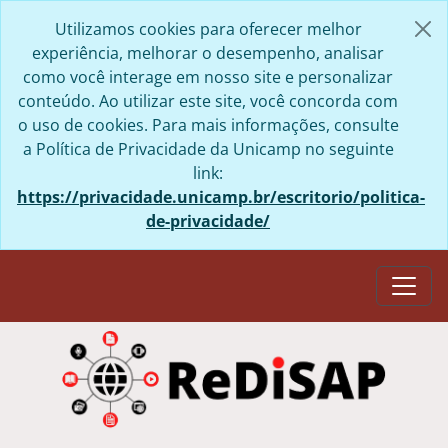
Skip to main content
Utilizamos cookies para oferecer melhor
experiência, melhorar o desempenho, analisar
como você interage em nosso site e personalizar
conteúdo. Ao utilizar este site, você concorda com
o uso de cookies. Para mais informações, consulte
a Política de Privacidade da Unicamp no seguinte
link:
https://privacidade.unicamp.br/escritorio/politica-
de-privacidade/
Togg