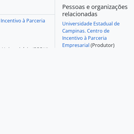
Explorar
E)
Relatórios
Navegar como lista
Exportar
Dublin Core 1.1 XML
EAD 2002 XML
Pessoas e organizações
relacionadas
Incentivo à Parceria
Universidade Estadual de
Campinas. Centro de
Incentivo à Parceria
Empresarial
(Produtor)
 Universitário (PRDU)
Lugares relacionados
vo à Parceria
 Geral de Planejamento
Brasil
»
São Paulo (Estado)
»
s depois, por
…
Ler
Campinas (SP)