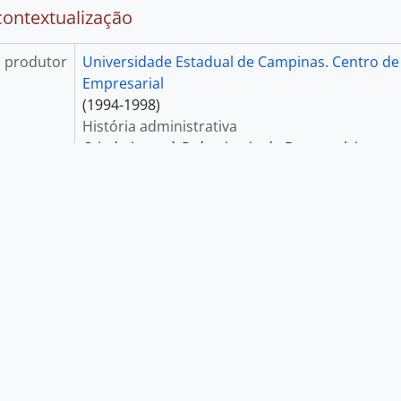
referência
BR SPSIARQ CIPE
Título
Centro de Incentivo à Parceria Empresarial (CIP
Data(s)
1994-1998 (Produção)
 descrição
Fundo
e suporte
05 caixas de documentos textuais
contextualização
 produtor
Universidade Estadual de Campinas. Centro de 
Empresarial
(1994-1998)
História administrativa
Criado junto à Pró-reitoria de Desenvolvimento
pela Portaria GR-159/1994, o Centro de Incenti
Empresarial (CIPE) substituiu a Coordenadoria
da Unicamp (CGPU), mas foi extinto quatro ano