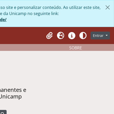
site e personalizar conteúdo. Ao utilizar este site,
e da Unicamp no seguinte link:
ade/
Entrar
Clipboard
Idioma
Atalhos
Aparência
SOBRE
manentes e
 Unicamp
Busque na página de navegação