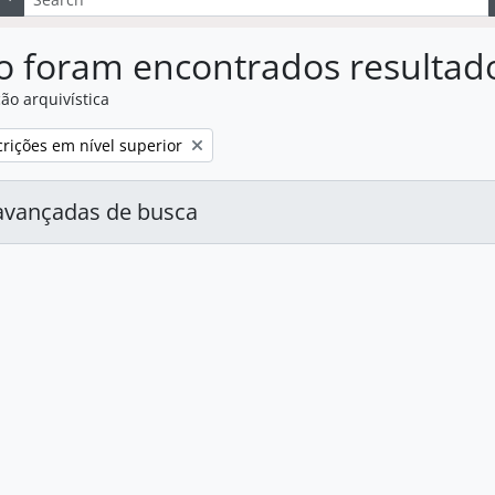
o foram encontrados resultad
ão arquivística
:
rições em nível superior
avançadas de busca