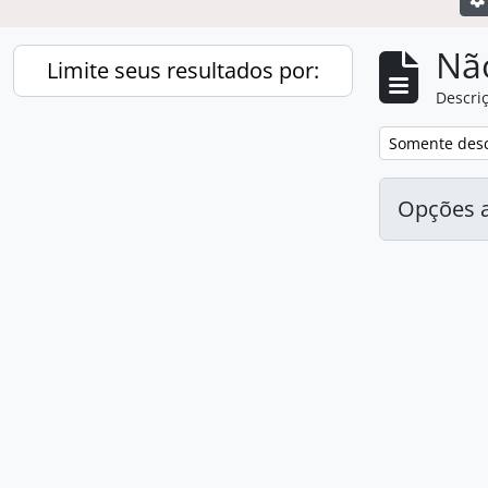
Nã
Limite seus resultados por:
Descriç
Remover filtro
Somente desc
Opções 