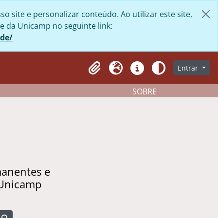
site e personalizar conteúdo. Ao utilizar este site,
e da Unicamp no seguinte link:
ade/
Entrar
Clipboard
Idioma
Atalhos
Aparência
SOBRE
manentes e
 Unicamp
Busque na página de navegação