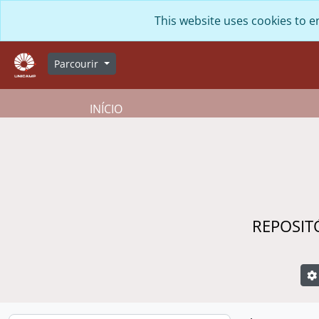
Skip to main content
This website uses cookies to e
Parcourir
INÍCIO
REPOSIT
R