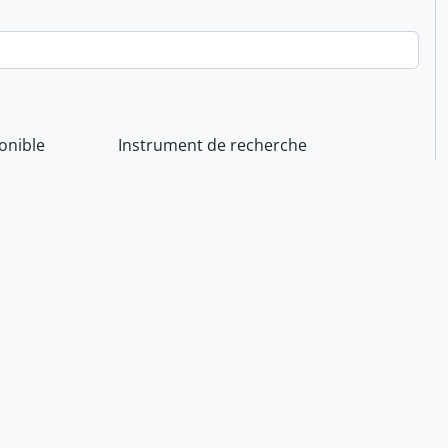
onible
Instrument de recherche
ination générale des documents
Résultats