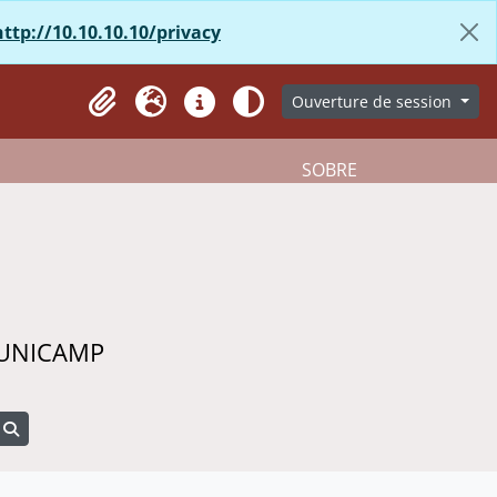
http://10.10.10.10/privacy
Ouverture de session
Presse-papier
Langue
Liens rapides
Aparência
SOBRE
 UNICAMP
Search in browse page