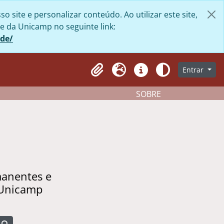
site e personalizar conteúdo. Ao utilizar este site,
e da Unicamp no seguinte link:
ade/
Entrar
Clipboard
Idioma
Atalhos
Aparência
SOBRE
manentes e
 Unicamp
Busque na página de navegação