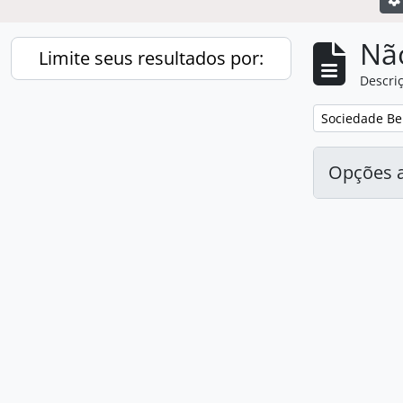
Nã
Limite seus resultados por:
Descriç
Remover filtro
Sociedade Be
Opções 