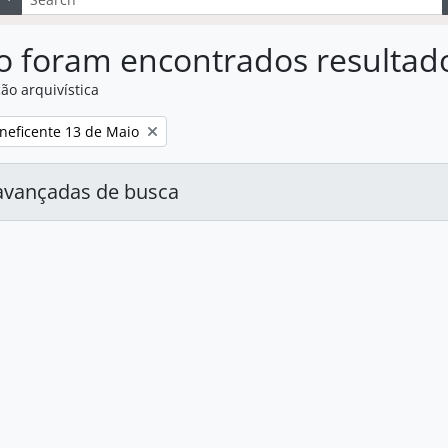
o foram encontrados resultad
ão arquivística
:
neficente 13 de Maio
avançadas de busca