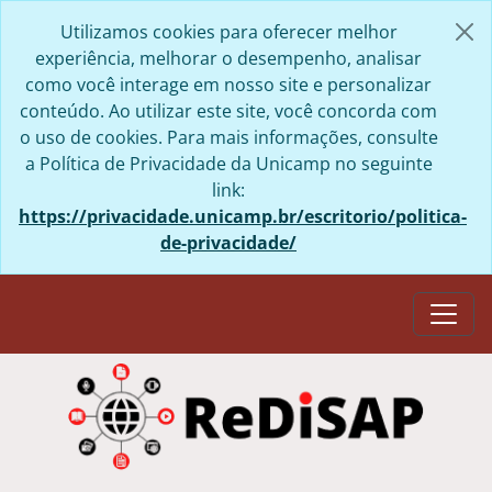
Skip to main content
Utilizamos cookies para oferecer melhor
experiência, melhorar o desempenho, analisar
como você interage em nosso site e personalizar
conteúdo. Ao utilizar este site, você concorda com
o uso de cookies. Para mais informações, consulte
a Política de Privacidade da Unicamp no seguinte
link:
https://privacidade.unicamp.br/escritorio/politica-
de-privacidade/
Togg