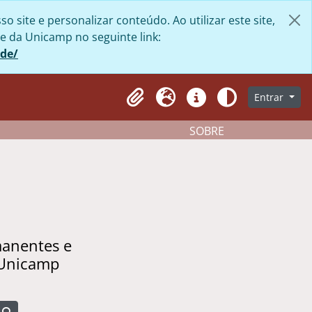
site e personalizar conteúdo. Ao utilizar este site,
e da Unicamp no seguinte link:
ade/
Entrar
Clipboard
Idioma
Atalhos
Aparência
SOBRE
manentes e
 Unicamp
Busque na página de navegação