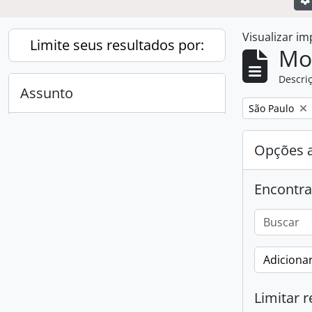
Visualizar i
Limite seus resultados por:
Mo
Descriç
Assunto
Remover filtro
São Paulo
Todos
Opções 
São Paulo
1
, 1 resultados
Encontra
Adicionar
Limitar r