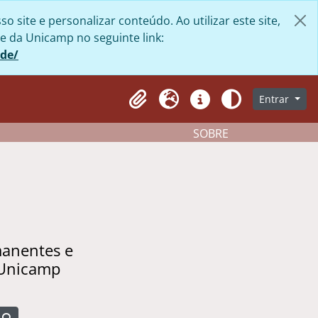
site e personalizar conteúdo. Ao utilizar este site,
e da Unicamp no seguinte link:
ade/
Entrar
Clipboard
Idioma
Atalhos
Aparência
SOBRE
manentes e
 Unicamp
Busque na página de navegação