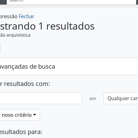
mpressão
Fechar
strando 1 resultados
ão arquivística
:
avançadas de busca
r resultados com:
em
 novo critério
esultados para: