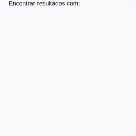
Encontrar resultados com:
em
Excluir critério
Adicionar novo critério
Limitar resultados para:
Entidade custodiadora