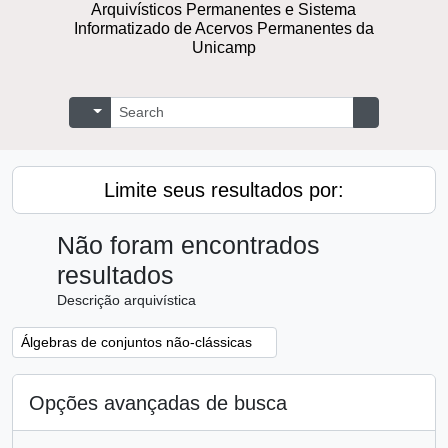
Repositório Digital de Documentos
Arquivísticos Permanentes e Sistema
Informatizado de Acervos Permanentes
da Unicamp
Buscar
Opções de busca
Busque na 
Limite seus resultados por:
Não foram encontrados
resultados
Descrição arquivística
Remover filtro:
Álgebras de conjuntos não-clássicas
Opções avançadas de busca