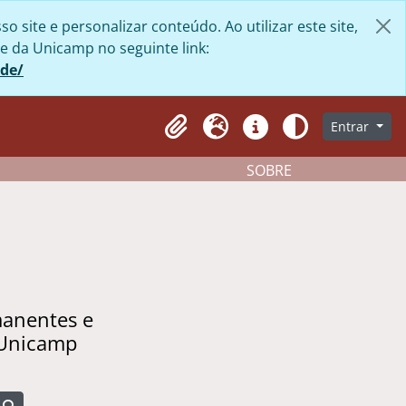
site e personalizar conteúdo. Ao utilizar este site,
e da Unicamp no seguinte link:
ade/
Entrar
Clipboard
Idioma
Atalhos
Aparência
SOBRE
manentes e
 Unicamp
Busque na página de navegação