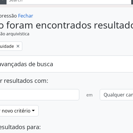
mpressão
Fechar
o foram encontrados resultad
ão arquivística
:
guidade
avançadas de busca
r resultados com:
em
 novo critério
esultados para: