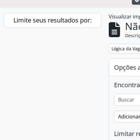
Visualizar i
Limite seus resultados por:
Nã
Descriç
Remover filtro
Lógica da Va
Opções 
Encontra
Adicionar
Limitar r