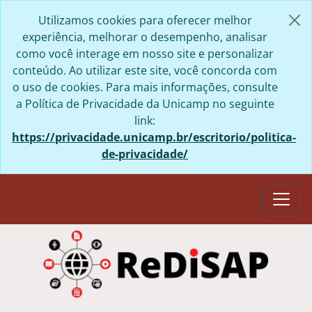
Skip to main content
Utilizamos cookies para oferecer melhor
experiência, melhorar o desempenho, analisar
como você interage em nosso site e personalizar
conteúdo. Ao utilizar este site, você concorda com
o uso de cookies. Para mais informações, consulte
a Política de Privacidade da Unicamp no seguinte
link:
https://privacidade.unicamp.br/escritorio/politica-
de-privacidade/
Togg