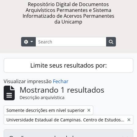
Repositório Digital de Documentos
Arquivísticos Permanentes e Sistema
Informatizado de Acervos Permanentes
da Unicamp
Buscar
Opções de busca
Busque na 
Limite seus resultados por:
Visualizar impressão
Fechar
Mostrando 1 resultados
Descrição arquivística
Remover filtro:
Somente descrições em nível superior
Remover filtro:
Universidade Estadual de Campinas. Centro de Estudos de Problemas Brasileiros