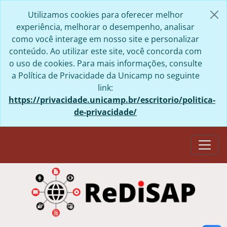
Skip to main content
Utilizamos cookies para oferecer melhor
experiência, melhorar o desempenho, analisar
como você interage em nosso site e personalizar
conteúdo. Ao utilizar este site, você concorda com
o uso de cookies. Para mais informações, consulte
a Política de Privacidade da Unicamp no seguinte
link:
https://privacidade.unicamp.br/escritorio/politica-
de-privacidade/
Togg