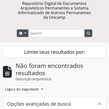
Repositório Digital de Documentos
Arquivísticos Permanentes e Sistema
Informatizado de Acervos Permanentes
da Unicamp
Buscar
Opções de busca
Busque na 
Limite seus resultados por:
Não foram encontrados
resultados
Descrição arquivística
Remover filtro:
Lógica da Vaguidade
Opções avançadas de busca