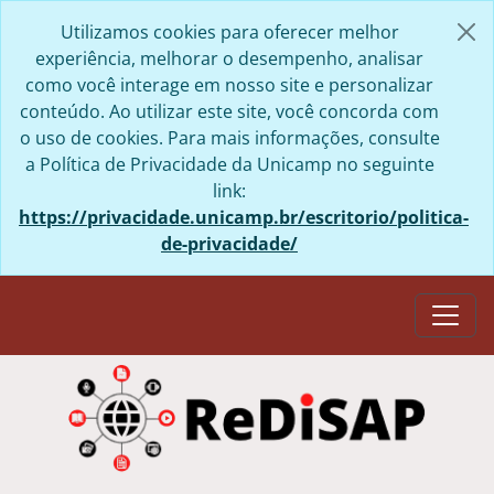
Skip to main content
Utilizamos cookies para oferecer melhor
experiência, melhorar o desempenho, analisar
como você interage em nosso site e personalizar
conteúdo. Ao utilizar este site, você concorda com
o uso de cookies. Para mais informações, consulte
a Política de Privacidade da Unicamp no seguinte
link:
https://privacidade.unicamp.br/escritorio/politica-
de-privacidade/
Togg