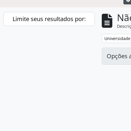
Nã
Limite seus resultados por:
Descriç
Remover filtro
Universidade
Opções 