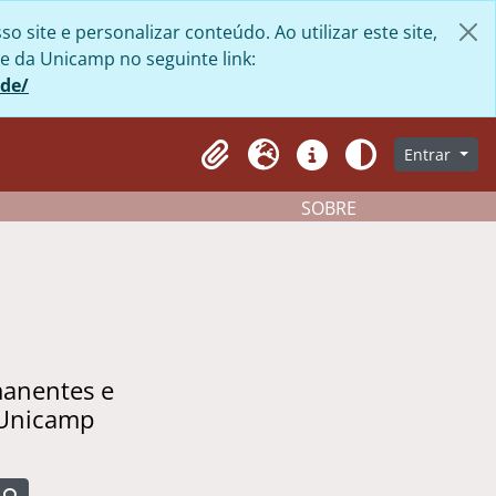
site e personalizar conteúdo. Ao utilizar este site,
e da Unicamp no seguinte link:
ade/
Entrar
Clipboard
Idioma
Atalhos
Aparência
SOBRE
manentes e
 Unicamp
Busque na página de navegação