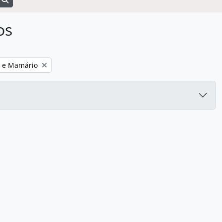
os
o e Mamário