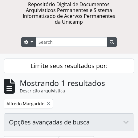
Repositório Digital de Documentos
Arquivísticos Permanentes e Sistema
Informatizado de Acervos Permanentes
da Unicamp
Buscar
Opções de busca
Busque na 
Limite seus resultados por:
Mostrando 1 resultados
Descrição arquivística
Remover filtro:
Alfredo Margarido
Opções avançadas de busca