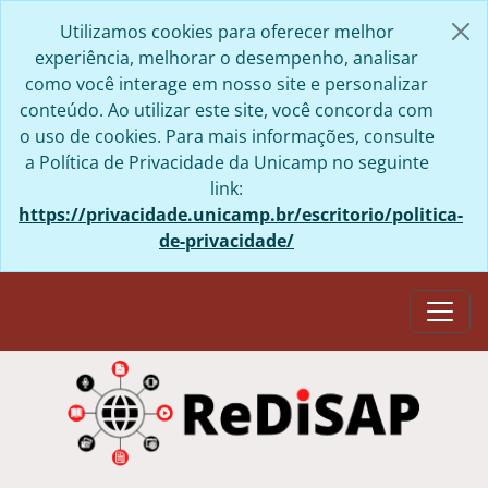
Skip to main content
Utilizamos cookies para oferecer melhor
experiência, melhorar o desempenho, analisar
como você interage em nosso site e personalizar
conteúdo. Ao utilizar este site, você concorda com
o uso de cookies. Para mais informações, consulte
a Política de Privacidade da Unicamp no seguinte
link:
https://privacidade.unicamp.br/escritorio/politica-
de-privacidade/
Togg