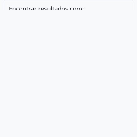
Encontrar resultados com:
em
Excluir critério
Adicionar novo critério
Limitar resultados para:
Entidade custodiadora