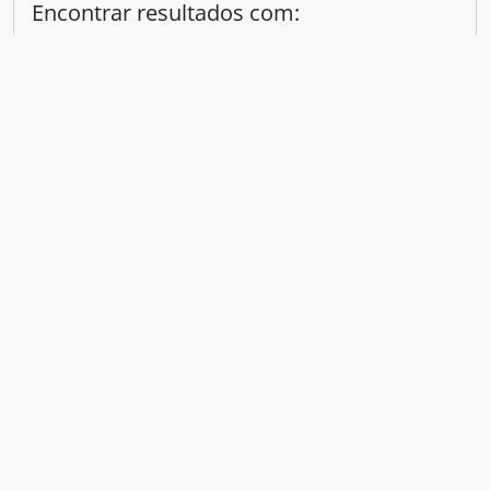
Encontrar resultados com:
em
Excluir critério
Adicionar novo critério
Limitar resultados para:
Entidade custodiadora