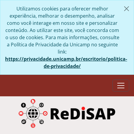
Skip to main content
Utilizamos cookies para oferecer melhor
experiência, melhorar o desempenho, analisar
como você interage em nosso site e personalizar
conteúdo. Ao utilizar este site, você concorda com
o uso de cookies. Para mais informações, consulte
a Política de Privacidade da Unicamp no seguinte
link:
https://privacidade.unicamp.br/escritorio/politica-
de-privacidade/
Togg