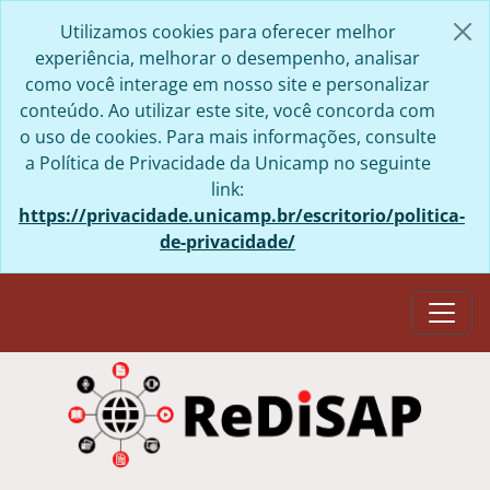
Skip to main content
Utilizamos cookies para oferecer melhor
experiência, melhorar o desempenho, analisar
como você interage em nosso site e personalizar
conteúdo. Ao utilizar este site, você concorda com
o uso de cookies. Para mais informações, consulte
a Política de Privacidade da Unicamp no seguinte
link:
https://privacidade.unicamp.br/escritorio/politica-
de-privacidade/
Togg