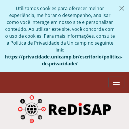
Skip to main content
Utilizamos cookies para oferecer melhor
experiência, melhorar o desempenho, analisar
como você interage em nosso site e personalizar
conteúdo. Ao utilizar este site, você concorda com
o uso de cookies. Para mais informações, consulte
a Política de Privacidade da Unicamp no seguinte
link:
https://privacidade.unicamp.br/escritorio/politica-
de-privacidade/
Togg