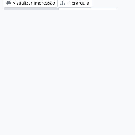
Visualizar impressão
Hierarquia
Visualização em ficha
Visualização em tabela
Ordenar por: Data de modificação
Ordem: Decrescente
Exibir 5 resultados com objetos digitais