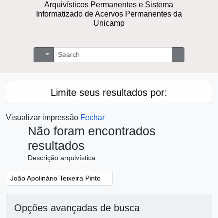
Arquivísticos Permanentes e Sistema
Informatizado de Acervos Permanentes da
Unicamp
Buscar
Opções de busca
Busque na 
Limite seus resultados por:
Visualizar impressão
Fechar
Não foram encontrados
resultados
Descrição arquivística
Remover filtro:
João Apolinário Teixeira Pinto
Opções avançadas de busca