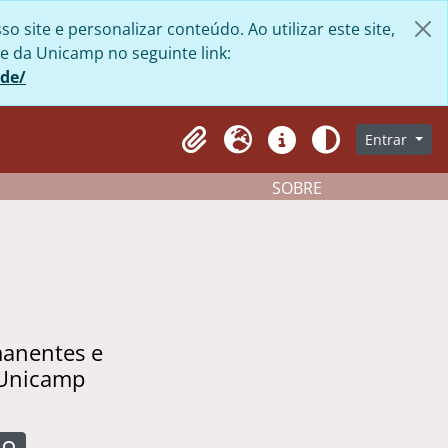
site e personalizar conteúdo. Ao utilizar este site,
e da Unicamp no seguinte link:
ade/
Entrar
Clipboard
Idioma
Atalhos
Aparência
SOBRE
manentes e
 Unicamp
Busque na página de navegação