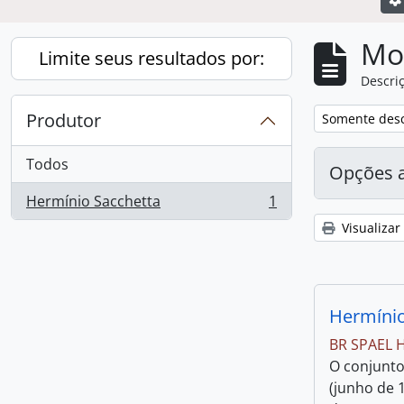
Mo
Limite seus resultados por:
Descriç
Produtor
Remover filtro
Somente desc
Todos
Opções 
Hermínio Sacchetta
1
, 1 resultados
Visualizar
Hermínio
BR SPAEL 
O conjunto
(junho de 