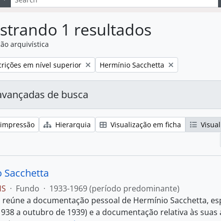
strando 1 resultados
ão arquivística
:
Remover filtro:
rições em nível superior
Hermínio Sacchetta
avançadas de busca
 impressão
Hierarquia
Visualização em ficha
Visual
 Sacchetta
HS
·
Fundo
·
1933-1969 (período predominante)
 reúne a documentação pessoal de Hermínio Sacchetta, es
1938 a outubro de 1939) e a documentação relativa às suas a