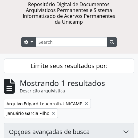
Repositório Digital de Documentos
Arquivísticos Permanentes e Sistema
Informatizado de Acervos Permanentes
da Unicamp
Buscar
Opções de busca
Busque na 
Limite seus resultados por:
Mostrando 1 resultados
Descrição arquivística
Remover filtro:
Arquivo Edgard Leuenroth-UNICAMP
Remover filtro:
Januário Garcia Filho
Opções avançadas de busca