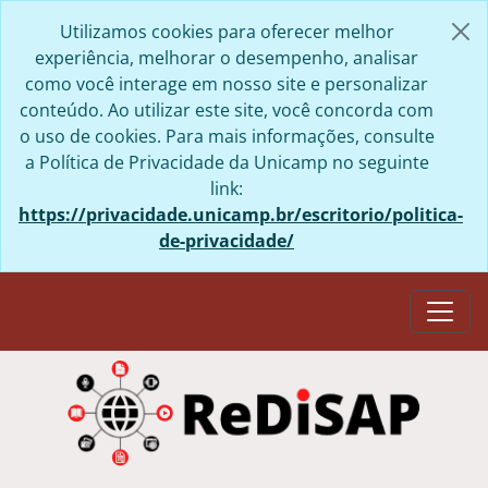
Skip to main content
Utilizamos cookies para oferecer melhor
experiência, melhorar o desempenho, analisar
como você interage em nosso site e personalizar
conteúdo. Ao utilizar este site, você concorda com
o uso de cookies. Para mais informações, consulte
a Política de Privacidade da Unicamp no seguinte
link:
https://privacidade.unicamp.br/escritorio/politica-
de-privacidade/
Togg