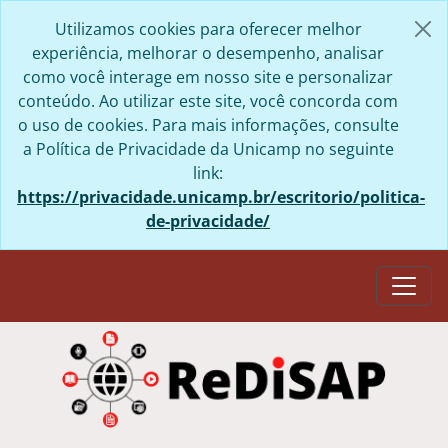
Skip to main content
Utilizamos cookies para oferecer melhor
experiência, melhorar o desempenho, analisar
como você interage em nosso site e personalizar
conteúdo. Ao utilizar este site, você concorda com
o uso de cookies. Para mais informações, consulte
a Política de Privacidade da Unicamp no seguinte
link:
https://privacidade.unicamp.br/escritorio/politica-
de-privacidade/
Togg