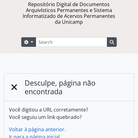
Repositório Digital de Documentos
Arquivísticos Permanentes e Sistema
Informatizado de Acervos Permanentes
da Unicamp
Buscar
Opções de busca
Busque na 
Desculpe, página não
encontrada
Você digitou a URL corretamente?
Você seguiu um link quebrado?
Voltar à página anterior.
Ir para a página inicial.