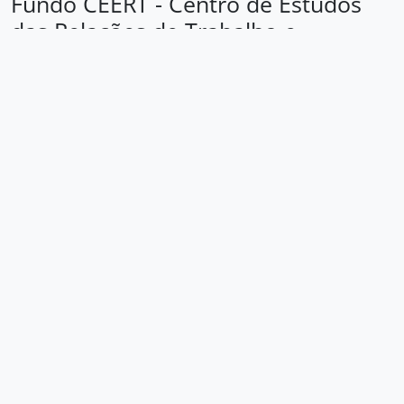
Fundo CEERT - Centro de Estudos
das Relações de Trabalho e
Desigualdades
Loading ...
Área de identificação
Código de
BR SPAEL CEERT