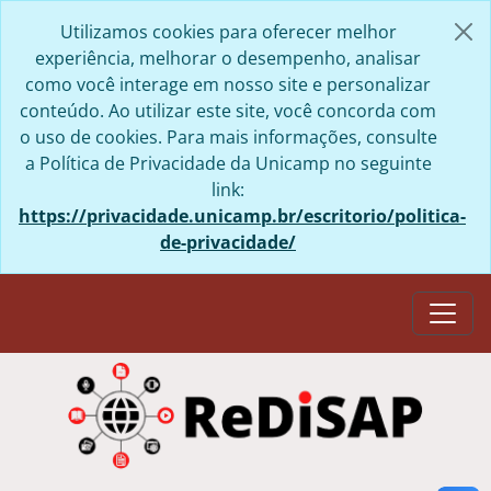
Skip to main content
Utilizamos cookies para oferecer melhor
experiência, melhorar o desempenho, analisar
como você interage em nosso site e personalizar
conteúdo. Ao utilizar este site, você concorda com
o uso de cookies. Para mais informações, consulte
a Política de Privacidade da Unicamp no seguinte
link:
https://privacidade.unicamp.br/escritorio/politica-
de-privacidade/
Togg