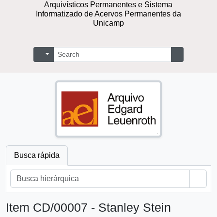
Repositório Digital de Documentos
Arquivísticos Permanentes e Sistema
Informatizado de Acervos Permanentes
da Unicamp
Buscar
Opções de busca
Busque na 
Busca rápida
Busc