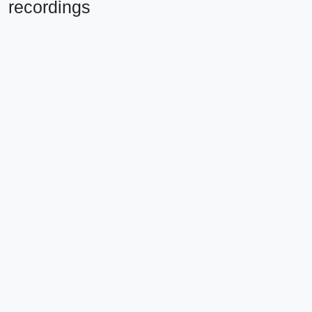
Item CD/00007 - Stanley Stein
recordings
Stanley e Barbara Stein
Stanley Stein recordings
Área de identificação
Código de
BR SPAEL SJS_CD/00007
referência
Título
Stanley Stein recordings
Data(s)
2003 (Produção)
Nível de
Item
descrição
Dimensão
1 CD
e suporte