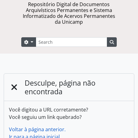
Repositório Digital de Documentos
Arquivísticos Permanentes e Sistema
Informatizado de Acervos Permanentes
da Unicamp
Buscar
Opções de busca
Busque na 
Desculpe, página não
encontrada
Você digitou a URL corretamente?
Você seguiu um link quebrado?
Voltar à página anterior.
Ir para a página inicial.