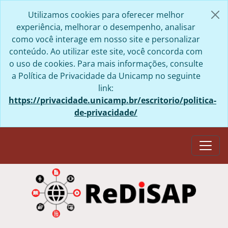
Skip to main content
Utilizamos cookies para oferecer melhor
experiência, melhorar o desempenho, analisar
como você interage em nosso site e personalizar
conteúdo. Ao utilizar este site, você concorda com
o uso de cookies. Para mais informações, consulte
a Política de Privacidade da Unicamp no seguinte
link:
https://privacidade.unicamp.br/escritorio/politica-
de-privacidade/
Togg