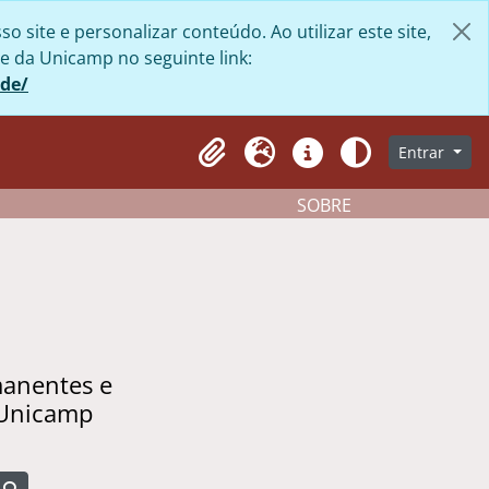
site e personalizar conteúdo. Ao utilizar este site,
e da Unicamp no seguinte link:
ade/
Entrar
Clipboard
Idioma
Atalhos
Aparência
SOBRE
manentes e
 Unicamp
Busque na página de navegação