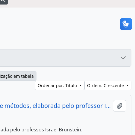
ização em tabela
Ordenar por: Título
Ordem: Crescente
001 - Apostila do curso de administração da engenharia de métodos, elaborada pelo professor Israel Brunstein
Adici
da pelo professos Israel Brunstein.