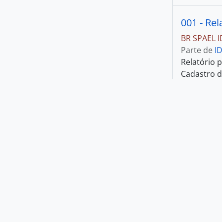
São Paulo (Estado)
389
, 389 resultados
São Paulo (SP)
370
, 370 resultados
BR SPAEL 
[s.l.]
70
Parte de
I
, 70 resultados
Relatório 
Campinas (SP)
10
Cadastro d
, 10 resultados
Goiás (Estado)
7
, 7 resultados
Rio de Janeiro (Estado)
4
, 4 resultados
BR SPAEL 
Rio de Janeiro (RJ)
3
Parte de
I
, 3 resultados
Apostila d
Santos (SP)
2
, 2 resultados
Ribeirão Preto (SP)
1
, 1 resultados
BR SPAEL 
Nível de descrição
Parte de
I
Relações c