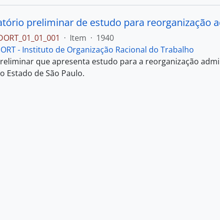
IDORT_01_01_001
·
Item
·
1940
DORT - Instituto de Organização Racional do Trabalho
preliminar que apresenta estudo para a reorganização admin
o Estado de São Paulo.
IDORT_02_01_002
·
Item
·
s.d.
DORT - Instituto de Organização Racional do Trabalho
o curso de administração da engenharia de métodos, elabora
IDORT_01_01_002
·
Item
·
1934
DORT - Instituto de Organização Racional do Trabalho
om as estações de arrecadação do Estado, como funções e at