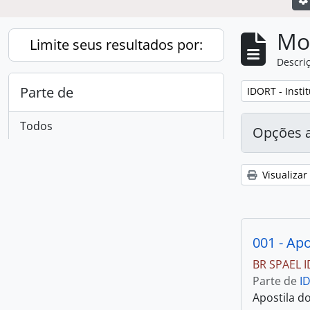
Mo
Limite seus resultados por:
Descriç
Parte de
Remover filtro
IDORT - Insti
Todos
Opções 
IDORT - Instituto de
Organização Racional do
472
Visualizar
, 472 resultados
Trabalho
Local
BR SPAEL 
Todos
Parte de
I
Brasil
401
Apostila d
, 401 resultados