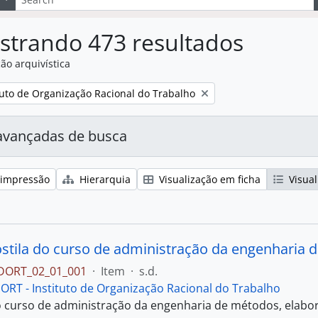
strando 473 resultados
ão arquivística
:
tuto de Organização Racional do Trabalho
avançadas de busca
 impressão
Hierarquia
Visualização em ficha
Visual
IDORT_02_01_001
·
Item
·
s.d.
DORT - Instituto de Organização Racional do Trabalho
o curso de administração da engenharia de métodos, elabora