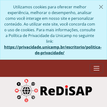
Skip to main content
Utilizamos cookies para oferecer melhor
experiência, melhorar o desempenho, analisar
como você interage em nosso site e personalizar
conteúdo. Ao utilizar este site, você concorda com
o uso de cookies. Para mais informações, consulte
a Política de Privacidade da Unicamp no seguinte
link:
https://privacidade.unicamp.br/escritorio/politica-
de-privacidade/
Togg