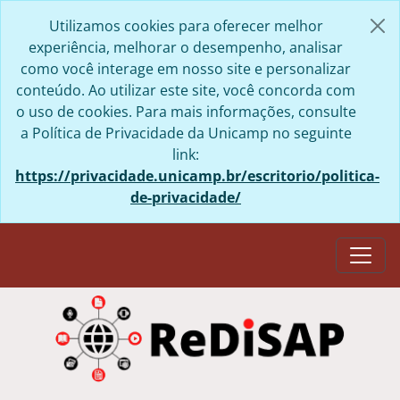
Skip to main content
Utilizamos cookies para oferecer melhor
experiência, melhorar o desempenho, analisar
como você interage em nosso site e personalizar
conteúdo. Ao utilizar este site, você concorda com
o uso de cookies. Para mais informações, consulte
a Política de Privacidade da Unicamp no seguinte
link:
https://privacidade.unicamp.br/escritorio/politica-
de-privacidade/
Togg