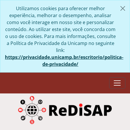
Skip to main content
Utilizamos cookies para oferecer melhor
experiência, melhorar o desempenho, analisar
como você interage em nosso site e personalizar
conteúdo. Ao utilizar este site, você concorda com
o uso de cookies. Para mais informações, consulte
a Política de Privacidade da Unicamp no seguinte
link:
https://privacidade.unicamp.br/escritorio/politica-
de-privacidade/
Togg