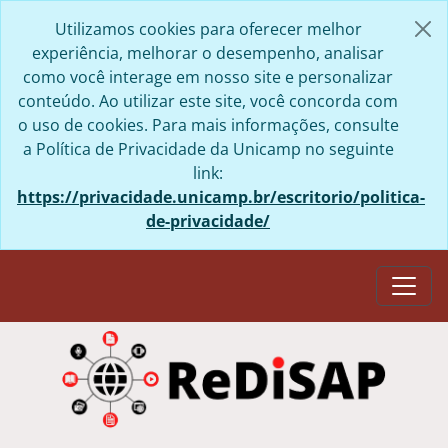
Skip to main content
Utilizamos cookies para oferecer melhor
experiência, melhorar o desempenho, analisar
como você interage em nosso site e personalizar
conteúdo. Ao utilizar este site, você concorda com
o uso de cookies. Para mais informações, consulte
a Política de Privacidade da Unicamp no seguinte
link:
https://privacidade.unicamp.br/escritorio/politica-
de-privacidade/
Togg