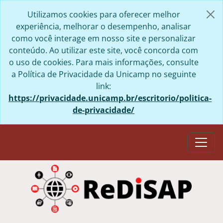
Skip to main content
Utilizamos cookies para oferecer melhor
experiência, melhorar o desempenho, analisar
como você interage em nosso site e personalizar
conteúdo. Ao utilizar este site, você concorda com
o uso de cookies. Para mais informações, consulte
a Política de Privacidade da Unicamp no seguinte
link:
https://privacidade.unicamp.br/escritorio/politica-
de-privacidade/
Togg