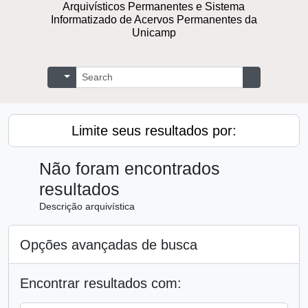
Repositório Digital de Documentos
Arquivísticos Permanentes e Sistema
Informatizado de Acervos Permanentes
da Unicamp
Buscar
Opções de busca
Busque na 
Limite seus resultados por:
Não foram encontrados
resultados
Descrição arquivística
Opções avançadas de busca
Encontrar resultados com: