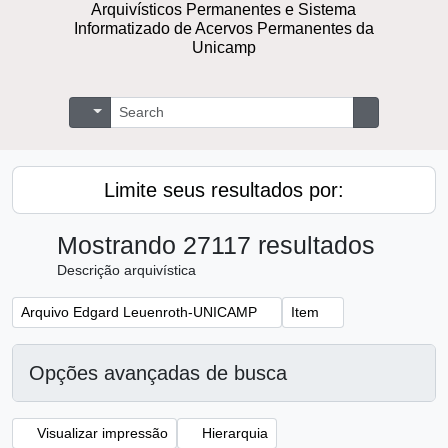
Arquivísticos Permanentes e Sistema
Informatizado de Acervos Permanentes da
Unicamp
Buscar
Opções de busca
Busque na 
Limite seus resultados por:
Mostrando 27117 resultados
Descrição arquivística
Remover filtro:
Remover filtro:
Arquivo Edgard Leuenroth-UNICAMP
Item
Opções avançadas de busca
Visualizar impressão
Hierarquia