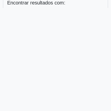
Encontrar resultados com:
em
Excluir critério
Adicionar novo critério
Limitar resultados para:
Entidade custodiadora