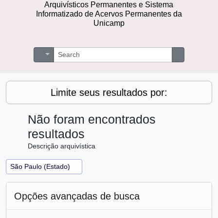
Arquivísticos Permanentes e Sistema
Informatizado de Acervos Permanentes da
Unicamp
Buscar
Opções de busca
Busque na 
Limite seus resultados por:
Não foram encontrados
resultados
Descrição arquivística
Remover filtro:
São Paulo (Estado)
Opções avançadas de busca