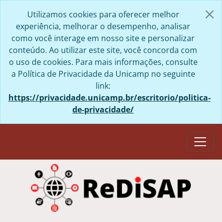
Skip to main content
Utilizamos cookies para oferecer melhor
experiência, melhorar o desempenho, analisar
como você interage em nosso site e personalizar
conteúdo. Ao utilizar este site, você concorda com
o uso de cookies. Para mais informações, consulte
a Política de Privacidade da Unicamp no seguinte
link:
https://privacidade.unicamp.br/escritorio/politica-
de-privacidade/
Togg