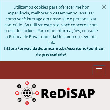
Skip to main content
Utilizamos cookies para oferecer melhor
experiência, melhorar o desempenho, analisar
como você interage em nosso site e personalizar
conteúdo. Ao utilizar este site, você concorda com
o uso de cookies. Para mais informações, consulte
a Política de Privacidade da Unicamp no seguinte
link:
https://privacidade.unicamp.br/escritorio/politica-
de-privacidade/
Togg