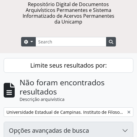
Repositório Digital de Documentos
Arquivísticos Permanentes e Sistema
Informatizado de Acervos Permanentes
da Unicamp
Buscar
Opções de busca
Busque na 
Limite seus resultados por:
Não foram encontrados
resultados
Descrição arquivística
Remover filtro:
Universidade Estadual de Campinas. Instituto de Filosofia e Ciências Humanas
Opções avançadas de busca