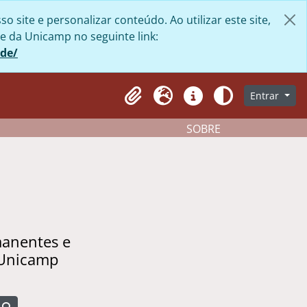
site e personalizar conteúdo. Ao utilizar este site,
e da Unicamp no seguinte link:
ade/
Entrar
Clipboard
Idioma
Atalhos
Aparência
SOBRE
manentes e
 Unicamp
Busque na página de navegação