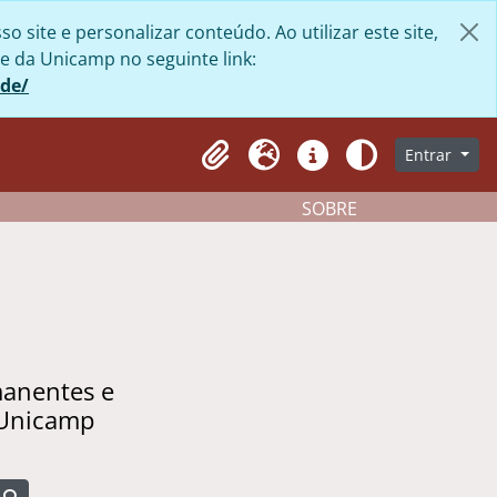
site e personalizar conteúdo. Ao utilizar este site,
e da Unicamp no seguinte link:
ade/
Entrar
Clipboard
Idioma
Atalhos
Aparência
SOBRE
manentes e
 Unicamp
Busque na página de navegação