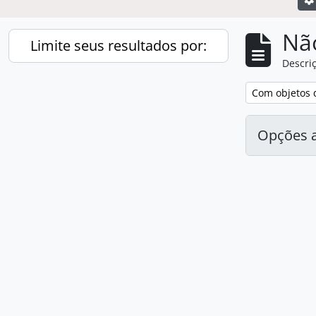
Nã
Limite seus resultados por:
Descriç
Remover filtro
Com objetos d
Opções 