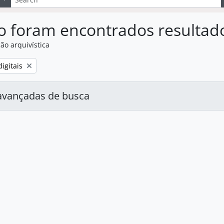
o foram encontrados resultad
ão arquivística
:
igitais
avançadas de busca