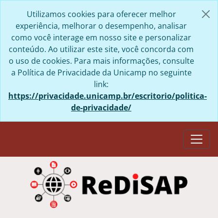
Skip to main content
Utilizamos cookies para oferecer melhor
experiência, melhorar o desempenho, analisar
como você interage em nosso site e personalizar
conteúdo. Ao utilizar este site, você concorda com
o uso de cookies. Para mais informações, consulte
a Política de Privacidade da Unicamp no seguinte
link:
https://privacidade.unicamp.br/escritorio/politica-
de-privacidade/
Togg